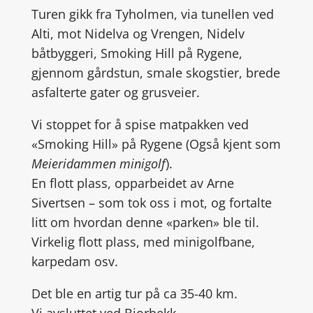
Turen gikk fra Tyholmen, via tunellen ved
Alti, mot Nidelva og Vrengen, Nidelv
båtbyggeri, Smoking Hill på Rygene,
gjennom gårdstun, smale skogstier, brede
asfalterte gater og grusveier.
Vi stoppet for å spise matpakken ved
«Smoking Hill» på Rygene (Også kjent som
Meieridammen minigolf
).
En flott plass, opparbeidet av Arne
Sivertsen – som tok oss i mot, og fortalte
litt om hvordan denne «parken» ble til.
Virkelig flott plass, med minigolfbane,
karpedam osv.
Det ble en artig tur på ca 35-40 km.
Vi avsluttet ved Bjorbekk.