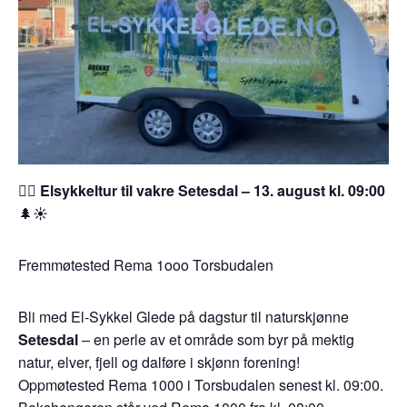
🚴‍♂️
Elsykkeltur til vakre Setesdal – 13. august kl. 09:00
🌲☀️
Fremmøtested Rema 1ooo Torsbudalen
Bli med El-Sykkel Glede på dagstur til naturskjønne
Setesdal
– en perle av et område som byr på mektig
natur, elver, fjell og dalføre i skjønn forening!
Oppmøtested Rema 1000 i Torsbudalen senest kl. 09:00.