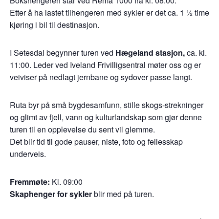
Bokshengeren står ved Rema 1000 fra kl. 08:00.
Etter å ha lastet tilhengeren med sykler er det ca. 1 ½ time
kjøring i bil til destinasjon.
I Setesdal begynner turen ved
Hægeland stasjon,
ca. kl.
11:00. Leder ved Iveland Frivilligsentral møter oss og er
veiviser på nedlagt jernbane og sydover passe langt.
Ruta byr på små bygdesamfunn, stille skogs-strekninger
og glimt av fjell, vann og kulturlandskap som gjør denne
turen til en opplevelse du sent vil glemme.
Det blir tid til gode pauser, niste, foto og fellesskap
underveis.
Fremmøte:
Kl. 09:00
Skaphenger for sykler
blir med på turen.