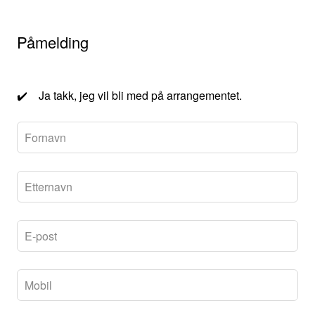
Leave
Påmelding
this
field
✔️ Ja takk, jeg vil bli med på arrangementet.
blank