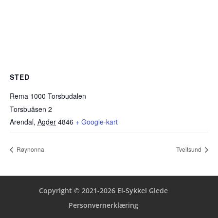
STED
Rema 1000 Torsbudalen
Torsbuåsen 2
Arendal
,
Agder
4846
+ Google-kart
Røynonna
Tveitsund
Copyright © 2021-2026 El-Sykkel Glede
Personvernerklæring